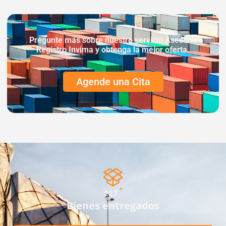
Pregunte más sobre nuestro servicio Asesoría
Registro Invima y obtenga la mejor oferta.
Agende una Cita
+
254
Bienes entregados